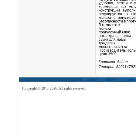
удобная, легкая в 
хромированных мет
конструкции выпол
регулируется по выс
люлька с регулиру
безопасности в прог
В комплекте:
люлька
прогулочный блок
накладка на ножки
сумка для мамы
дождевик
москитная сетка.
Производитель Пол
цена 3500
Контакт: Алёна
Телефон: 892114792
Copyright © 2013-2026. All rights reserved.