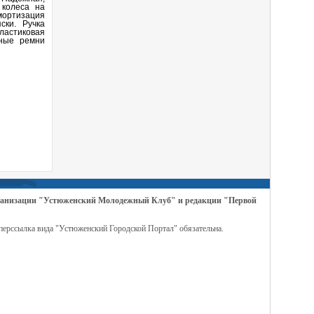
 колеса на
мортизация
ски. Ручка
ластиковая
чные ремни
организации "Устюженский Молодежный Клуб" и редакции "Первой
перссылка вида "Устюженский Городской Портал" обязательна.