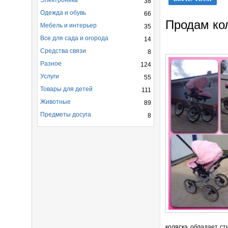
Электроника
38
Одежда и обувь
66
Продам ко
Мебель и интерьер
35
Все для сада и огорода
14
Средства связи
8
Разное
124
Услуги
55
Товары для детей
111
Животные
89
Предметы досуга
8
коляска обладает с