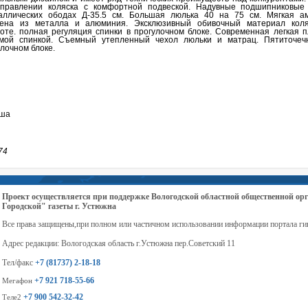
управлении коляска с комфортной подвеской. Надувные подшипниковые
аллических ободах Д-35.5 см. Большая люлька 40 на 75 см. Мягкая а
нена из металла и алюминия. Эксклюзивный обивочный материал коля
оте. полная регуляция спинки в прогулочном блоке. Современная легкая п
емой спинкой. Съемный утепленный чехол люльки и матрац. Пятиточе
улочном блоке.
ьша
74
Проект осуществляется при поддержке Вологодской областной общественной 
Городской" газеты г. Устюжна
Все права защищены,при полном или частичном использовании информации портала ги
Адрес редакции: Вологодская область г.Устюжна пер.Советский 11
Тел/факс
+7 (81737) 2-18-18
+7 921 718-55-66
Мегафон
+7 900 542-32-42
Теле2