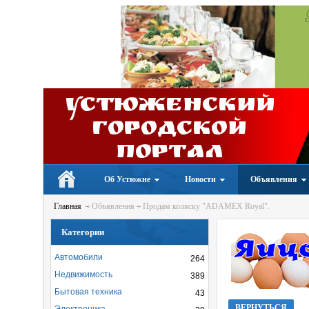
Устюженский
Городской
портал
Об Устюжне
Новости
Объявления
Главная
Объявления
Продам коляску "ADAMEX Royal".
Категории
Автомобили
264
Недвижимость
389
Бытовая техника
43
ВЕРНУТЬСЯ