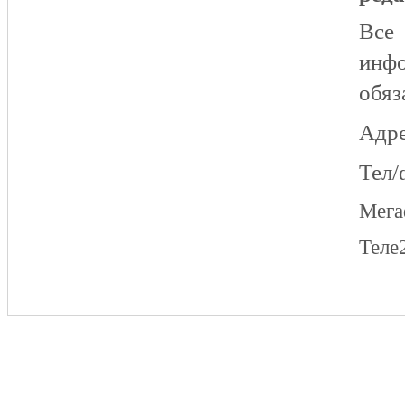
Все
инфо
обяз
Адре
Тел/
Мег
Теле