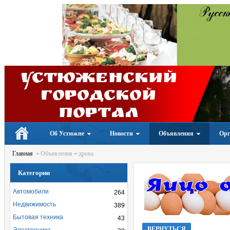
Устюженский
Городской
портал
Об Устюжне
Новости
Объявления
Орг
Главная
Объявления
дрова
Категории
Автомобили
264
Недвижимость
389
Бытовая техника
43
ВЕРНУТЬСЯ