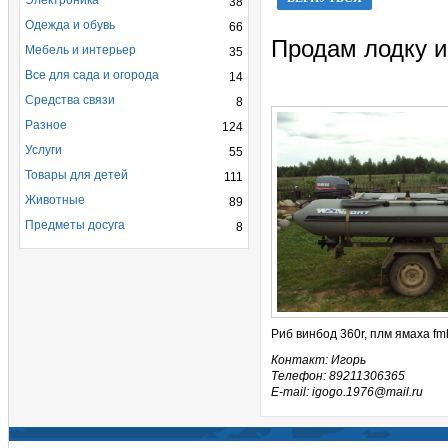
Электроника
38
Одежда и обувь
66
Продам лодку и
Мебель и интерьер
35
Все для сада и огорода
14
Средства связи
8
Разное
124
Услуги
55
Товары для детей
111
Животные
89
Предметы досуга
8
Риб винбод 360r, плм ямаха fmh
Контакт: Игорь
Телефон: 89211306365
E-mail: igogo.1976@mail.ru