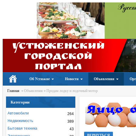
Устюженский
Городской
портал
Об Устюжне
Новости
Объявления
Орг
Главная
Объявления
Продам лодку и лодочный мотор
Категории
Автомобили
264
Недвижимость
389
Бытовая техника
43
ВЕРНУТЬСЯ