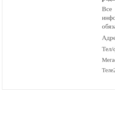
Все
инфо
обяз
Адре
Тел/
Мег
Теле