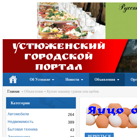
Устюженский
Городской
портал
Об Устюжне
Новости
Объявления
Орг
Главная
Объявления
Куплю машину гравия или щебня.
Категории
Автомобили
264
Недвижимость
389
Бытовая техника
43
ВЕРНУТЬСЯ