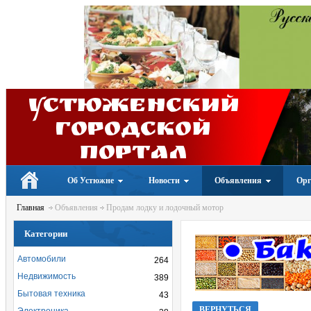
Устюженский
Городской
портал
Об Устюжне
Новости
Объявления
Орг
Главная
Объявления
Продам лодку и лодочный мотор
Категории
Автомобили
264
Недвижимость
389
Бытовая техника
43
ВЕРНУТЬСЯ