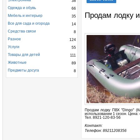
Электроника
38
Одежда и обувь
66
Продам лодку и
Мебель и интерьер
35
Все для сада и огорода
14
Средства связи
8
Разное
124
Услуги
55
Товары для детей
111
Животные
89
Предметы досуга
8
Продам лодку ПВХ "Dingo" (Ко
использовании 1 сезон. Цена: 
Тел. 8921-120-83-56
Контакт:
Телефон: 89211208356