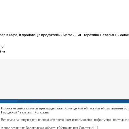
вар в кафе, и продавец в продуктовый магазин ИП Терёхина Наталья Николае
02
l.ru
Проект осуществляется при поддержке Вологодской областной общественной 
Городской" газеты г. Устюжна
Все права защищены,при полном или частичном использовании информации портала ги
Адрес редакции: Вологодская область г.Устюжна пер.Советский 11