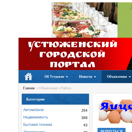
Устюженский
Городской
портал
Об Устюжне
Новости
Объявления
Главная
Объявления
Работа
Категории
Автомобили
264
Недвижимость
389
Бытовая техника
43
ВЕРНУТЬСЯ