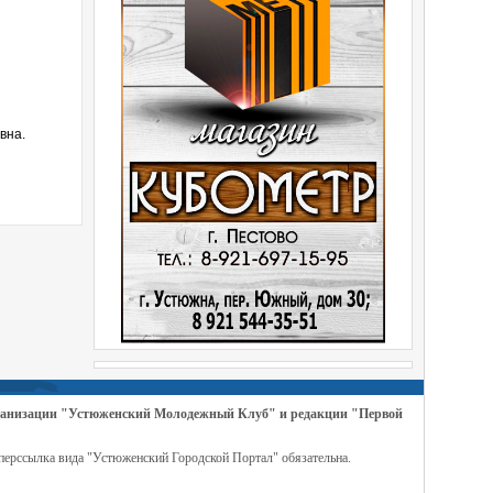
вна.
организации "Устюженский Молодежный Клуб" и редакции "Первой
перссылка вида "Устюженский Городской Портал" обязательна.