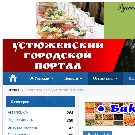
Устюженский
Городской
портал
Об Устюжне
Новости
Объявления
Орг
Главная
Объявления
Продам учебный манекен.
Категории
Автомобили
264
Недвижимость
389
Бытовая техника
43
ВЕРНУТЬСЯ