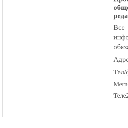
общ
реда
Все
инфо
обяз
Адре
Тел/
Мег
Теле