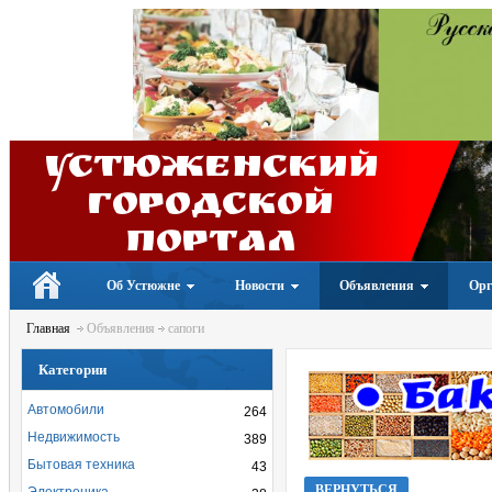
Устюженский
Городской
портал
Об Устюжне
Новости
Объявления
Орг
Главная
Объявления
сапоги
Категории
Автомобили
264
Недвижимость
389
Бытовая техника
43
ВЕРНУТЬСЯ