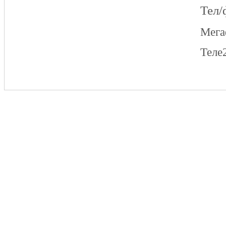
Тел/
Мег
Теле