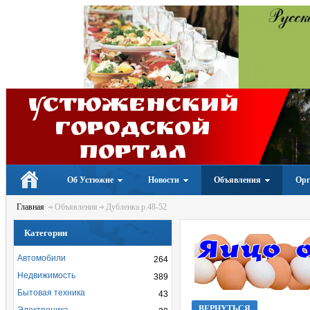
Устюженский
Городской
портал
Об Устюжне
Новости
Объявления
Орг
Главная
Объявления
Дубленка р.48-52
Категории
Автомобили
264
Недвижимость
389
Бытовая техника
43
ВЕРНУТЬСЯ