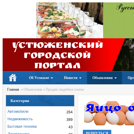
Устюженский
Городской
портал
Об Устюжне
Новости
Объявления
Орг
Главная
Объявления
Продам свадебное платье
Категории
Автомобили
264
Недвижимость
389
Бытовая техника
43
ВЕРНУТЬСЯ