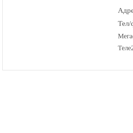
Адре
Тел/
Мег
Теле