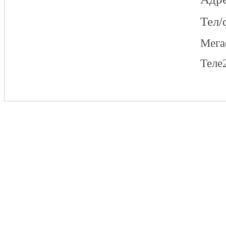
Тел/
Мег
Теле