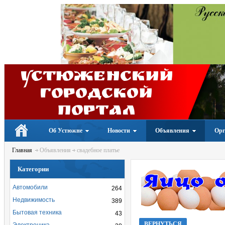
Устюженский
Городской
портал
Об Устюжне
Новости
Объявления
Орг
Главная
Объявления
свадебное платье
Категории
Автомобили
264
Недвижимость
389
Бытовая техника
43
ВЕРНУТЬСЯ