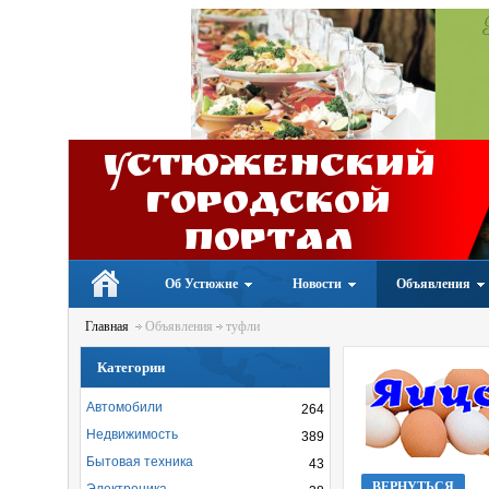
Устюженский
Городской
портал
Об Устюжне
Новости
Объявления
Главная
Объявления
туфли
Категории
Автомобили
264
Недвижимость
389
Бытовая техника
43
ВЕРНУТЬСЯ