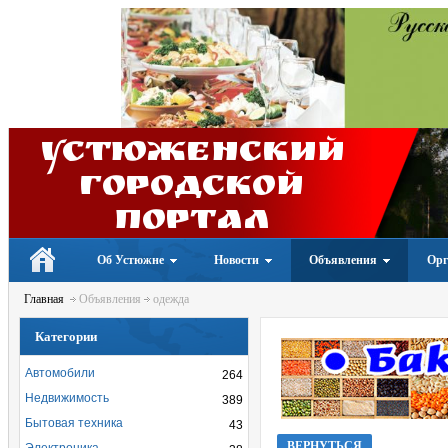
Устюженский
Городской
портал
Об Устюжне
Новости
Объявления
Орг
Главная
Объявления
одежда
Категории
Автомобили
264
Недвижимость
389
Бытовая техника
43
ВЕРНУТЬСЯ