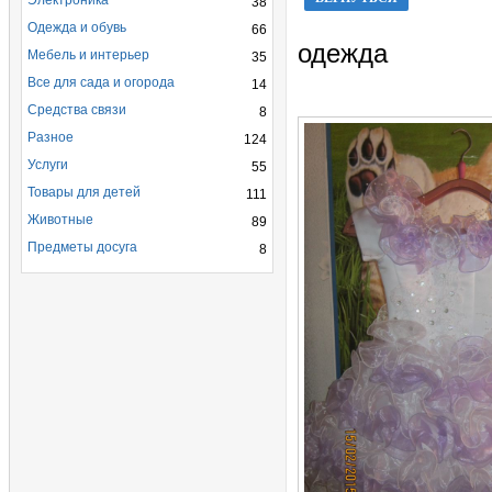
Электроника
38
Одежда и обувь
66
одежда
Мебель и интерьер
35
Все для сада и огорода
14
Средства связи
8
Разное
124
Услуги
55
Товары для детей
111
Животные
89
Предметы досуга
8