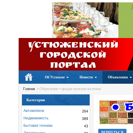
Устюженский
Городской
портал
Об Устюжне
Новости
Объявления
Главная
Объявления
продам мужские костюмы
Категории
Автомобили
264
Недвижимость
389
Бытовая техника
43
ВЕРНУТЬСЯ