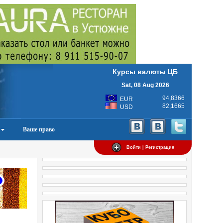
Курсы валюты ЦБ
Sat, 08 Aug 2026
94,8366
EUR
82,1665
USD
Ваше право
Войти | Регистрация