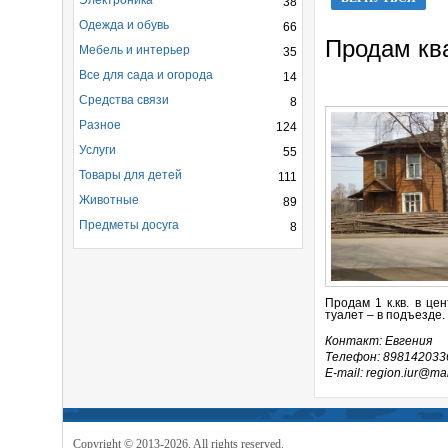
Электроника
38
Одежда и обувь
66
Продам кв
Мебель и интерьер
35
Все для сада и огорода
14
Средства связи
8
Разное
124
Услуги
55
Товары для детей
111
Животные
89
Предметы досуга
8
Продам 1 к.кв. в цен
туалет – в подъезде.
Контакт: Евгения
Телефон: 898142033
E-mail: region.iur@mai
Copyright © 2013-2026. All rights reserved.