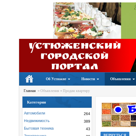
Устюженский
Городской
портал
Об Устюжне
Новости
Объявления
Главная
Объявления
Продам квартиру
Категории
Автомобили
264
Недвижимость
389
Бытовая техника
43
ВЕРНУТЬСЯ