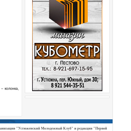
 – колонка,
организации "Устюженский Молодежный Клуб" и редакции "Первой