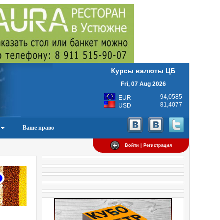
Курсы валюты ЦБ
Fri, 07 Aug 2026
94,0585
EUR
81,4077
USD
Ваше право
Войти | Регистрация