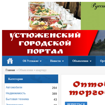
Устюженский
Городской
портал
Об Устюжне
Новости
Объявления
Орг
Главная
Объявления
квартиру
Категории
Автомобили
264
Недвижимость
389
Бытовая техника
43
ВЕРНУТЬСЯ