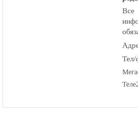
Все
инфо
обяз
Адре
Тел/
Мег
Теле