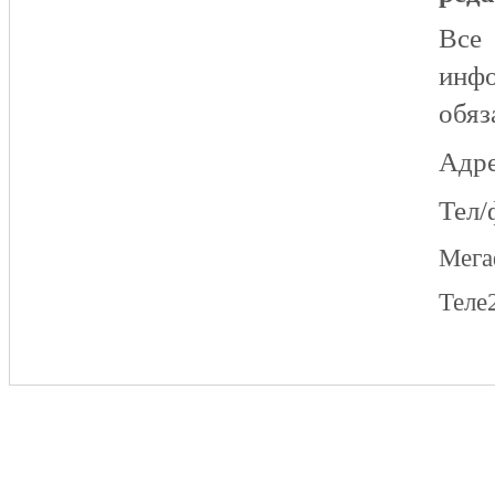
Все
инфо
обяз
Адре
Тел/
Мег
Теле