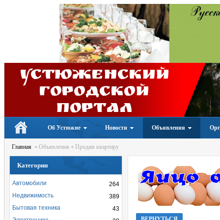
Устюженский
Городской
портал
Об Устюжне
Новости
Объявления
Орг
Главная
Объявления
Продам квартиру
Категории
Автомобили
264
Недвижимость
389
Бытовая техника
43
ВЕРНУТЬСЯ