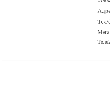
Адре
Тел/
Мег
Теле