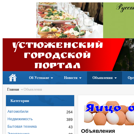
Устюженский
Городской
портал
Об Устюжне
Новости
Объявления
Орг
Главная
Объявления
Категории
Автомобили
264
Недвижимость
389
Бытовая техника
43
Объявления