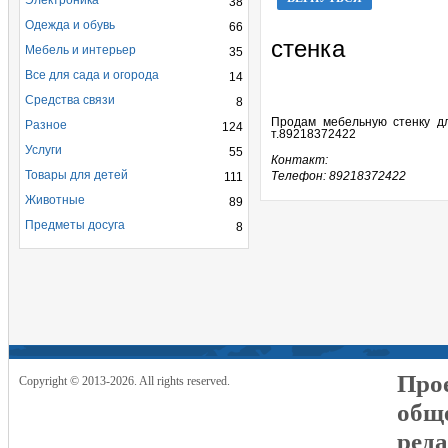
Электроника
38
Одежда и обувь
66
стенка
Мебель и интерьер
35
Все для сада и огорода
14
Средства связи
8
Продам мебельную стенку д
Разное
124
т.89218372422
Услуги
55
Контакт:
Товары для детей
Телефон: 89218372422
111
Животные
89
Предметы досуга
8
Прое
Copyright © 2013-2026. All rights reserved.
общ
реда