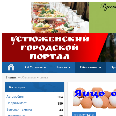
Устюженский
Городской
портал
Об Устюжне
Новости
Объявления
Орг
Главная
Объявления
стенка
Категории
Автомобили
264
Недвижимость
389
Бытовая техника
43
ВЕРНУТЬСЯ