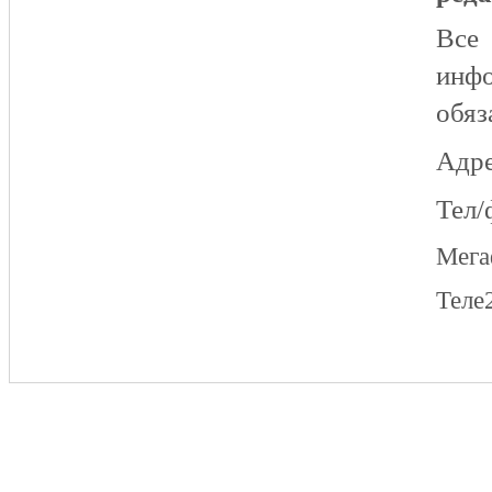
Все
инфо
обяз
Адре
Тел/
Мег
Теле