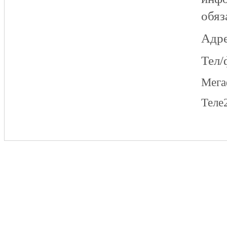
обяз
Адре
Тел/
Мег
Теле