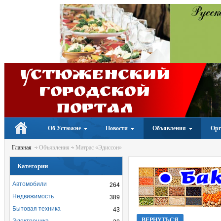
Устюженский
Городской
портал
Об Устюжне
Новости
Объявления
Орг
Главная
Объявления
Матрас «Эдиссон»
Категории
Автомобили
264
Недвижимость
389
Бытовая техника
43
ВЕРНУТЬСЯ