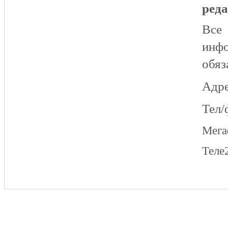
реда
Все
инфо
обяз
Адре
Тел/
Мег
Теле