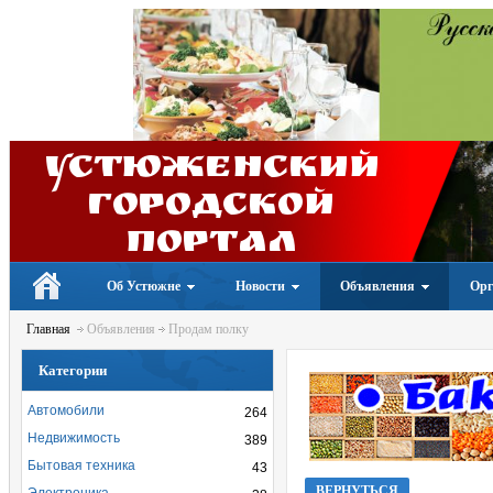
Устюженский
Городской
портал
Об Устюжне
Новости
Объявления
Орг
Главная
Объявления
Продам полку
Категории
Автомобили
264
Недвижимость
389
Бытовая техника
43
ВЕРНУТЬСЯ