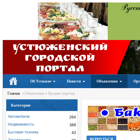
Устюженский
Городской
портал
Об Устюжне
Новости
Объявления
Орг
Главная
Объявления
Продам секретер.
Категории
Автомобили
264
Недвижимость
389
Бытовая техника
43
ВЕРНУТЬСЯ