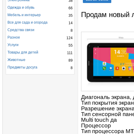
Электроника
38
Одежда и обувь
66
Продам новый л
Мебель и интерьер
35
Все для сада и огорода
14
Средства связи
8
Разное
124
Услуги
55
Товары для детей
111
Животные
89
Предметы досуга
8
Диагональ экрана,
Тип покрытия экран
Разрешение экрана
Тип сенсорной пан
Multi touch да
Процессор
Тип процессора MT