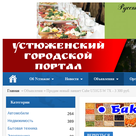
Устюженский
Городской
портал
Об Устюжне
Новости
Объявления
Орг
Главная
Объявления
Продам новый ланшет Cube U51GT-W 7X - 3 300 руб.
Категории
Автомобили
264
Недвижимость
389
Бытовая техника
43
ВЕРНУТЬСЯ