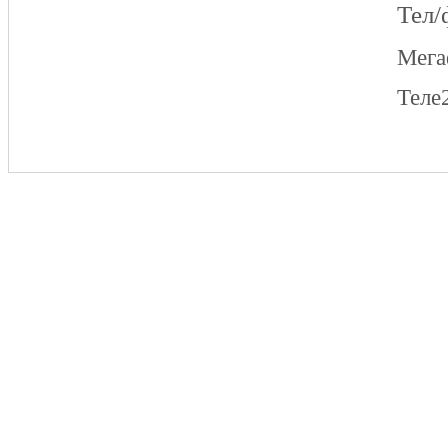
Тел/
Мег
Теле