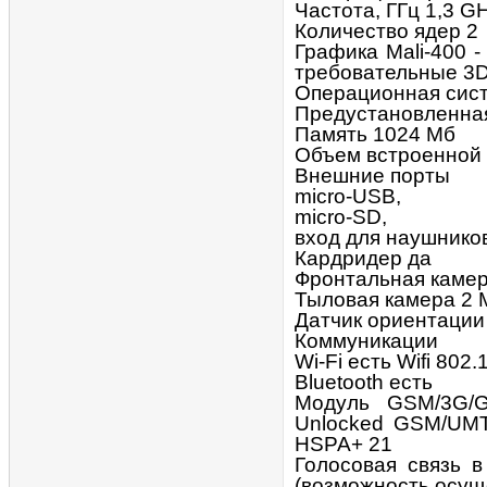
Частота, ГГц 1,3 G
Количество ядер 2
Графика Mali-400 
требовательные 3D
Операционная сис
Предустановленная
Память 1024 Мб
Объем встроенной 
Внешние порты
micro-USB,
micro-SD,
вход для наушников
Кардридер да
Фронтальная камер
Тыловая камера 2 
Датчик ориентации
Коммуникации
Wi-Fi есть Wifi 802.
Bluetooth есть
Модуль GSM/3G/G
Unlocked GSM/UMTS
HSPA+ 21
Голосовая связь 
(возможность осущ