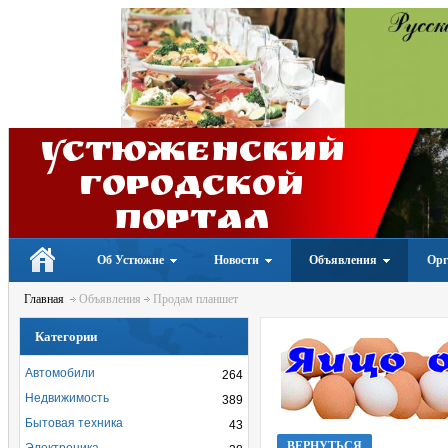
Устюженский
Городской
портал
Об Устюжне
Новости
Объявления
Орг
Главная
Объявления
Продам планшет
Категории
Автомобили
264
Недвижимость
389
Бытовая техника
43
ВЕРНУТЬСЯ