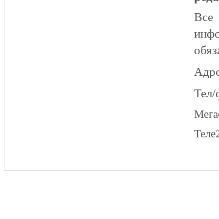
Все
инфо
обяз
Адре
Тел/
Мег
Теле