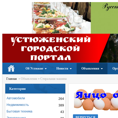
Устюженский
Городской
портал
Об Устюжне
Новости
Объявления
Орг
Главная
Объявления
Стиральная машина
Категории
Автомобили
264
Недвижимость
389
Бытовая техника
43
ВЕРНУТЬСЯ