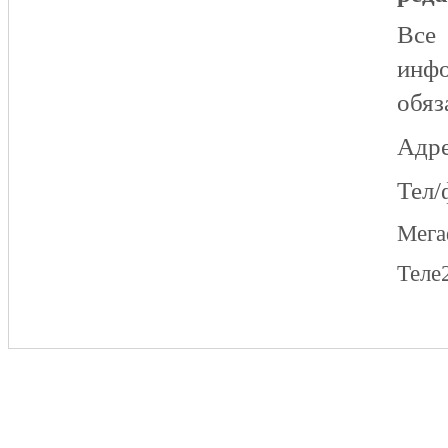
Все
инфо
обяз
Адре
Тел/
Мег
Теле