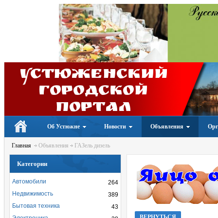
Устюженский
Городской
портал
Об Устюжне
Новости
Объявления
Орг
Главная
Объявления
ГАЗель дизель
Категории
Автомобили
264
Недвижимость
389
Бытовая техника
43
ВЕРНУТЬСЯ