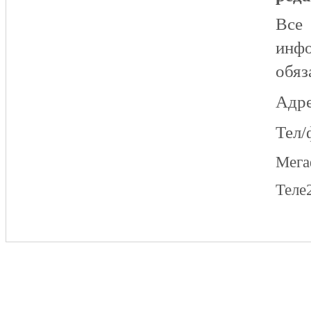
Все
инфо
обяз
Адре
Тел/
Мег
Теле