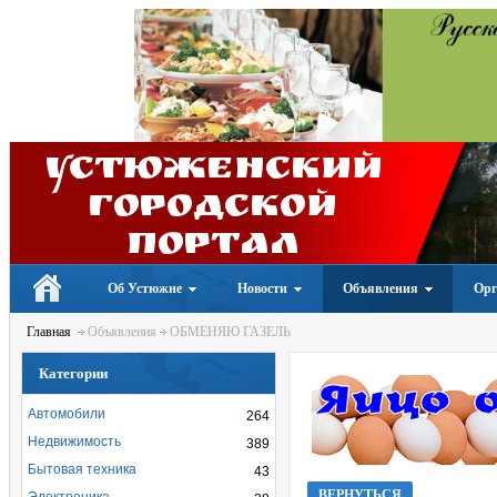
Устюженский
Городской
портал
Об Устюжне
Новости
Объявления
Орг
Главная
Объявления
ОБМЕНЯЮ ГАЗЕЛЬ
Категории
Автомобили
264
Недвижимость
389
Бытовая техника
43
ВЕРНУТЬСЯ