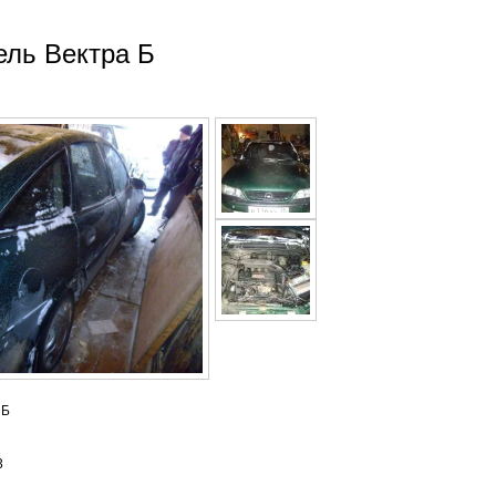
ель Вектра Б
 Б
3