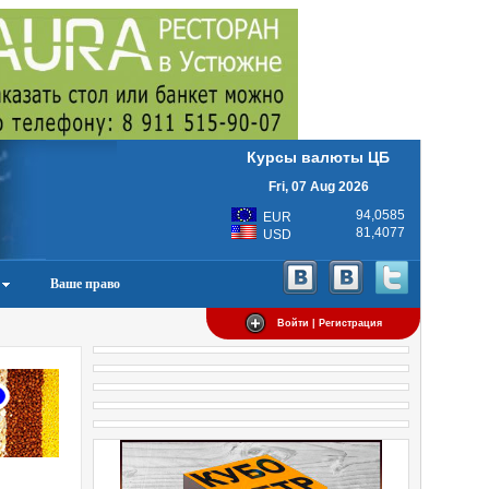
Курсы валюты ЦБ
Fri, 07 Aug 2026
94,0585
EUR
81,4077
USD
Ваше право
Войти | Регистрация