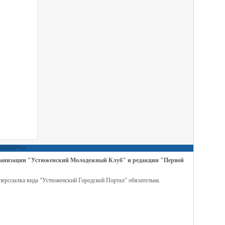
организации "Устюженский Молодежный Клуб" и редакции "Первой
перссылка вида "Устюженский Городской Портал" обязательна.