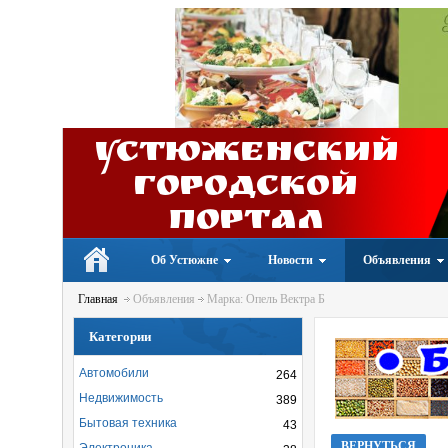
Устюженский
Городской
портал
Об Устюжне
Новости
Объявления
Главная
Объявления
Марка: Опель Вектра Б
Категории
Автомобили
264
Недвижимость
389
Бытовая техника
43
ВЕРНУТЬСЯ