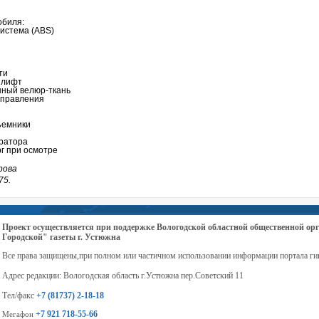
обиля:
истема (ABS)
ти
 лифт
нный велюр-ткань
управления
ъемники
ератора
рг при осмотре
рова
75.
Проект осуществляется при поддержке Вологодской областной общественной 
Городской" газеты г. Устюжна
Все права защищены,при полном или частичном использовании информации портала ги
Адрес редакции: Вологодская область г.Устюжна пер.Советский 11
Тел/факс
+7 (81737) 2-18-18
+7 921 718-55-66
Мегафон