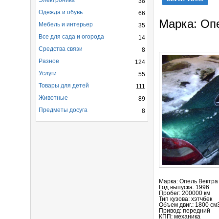
Электроника
38
Одежда и обувь
66
Марка: Оп
Мебель и интерьер
35
Все для сада и огорода
14
Средства связи
8
Разное
124
Услуги
55
Товары для детей
111
Животные
89
Предметы досуга
8
Марка: Опель Вектра
Год выпуска: 1996
Пробег: 200000 км
Тип кузова: хэтчбек
Объем двиг.: 1800 см
Привод: передний
КПП: механика