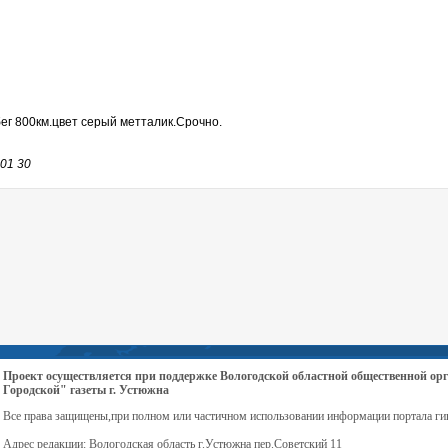
г 800км.цвет серый метталик.Срочно.
 01 30
Проект осуществляется при поддержке Вологодской областной общественной 
Городской" газеты г. Устюжна
Все права защищены,при полном или частичном использовании информации портала ги
Адрес редакции: Вологодская область г.Устюжна пер.Советский 11