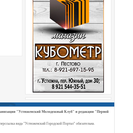
организации "Устюженский Молодежный Клуб" и редакции "Первой
перссылка вида "Устюженский Городской Портал" обязательна.