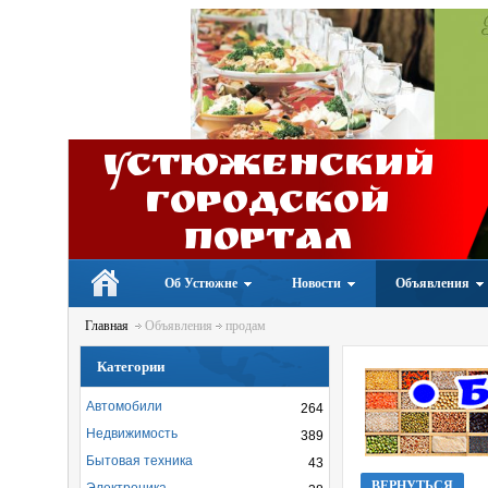
Устюженский
Городской
портал
Об Устюжне
Новости
Объявления
Главная
Объявления
продам
Категории
Автомобили
264
Недвижимость
389
Бытовая техника
43
ВЕРНУТЬСЯ