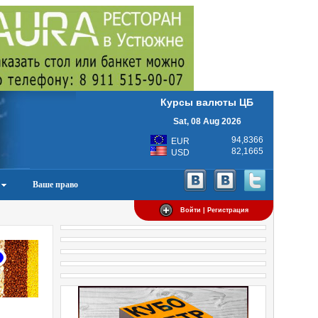
Курсы валюты ЦБ
Sat, 08 Aug 2026
94,8366
EUR
82,1665
USD
Ваше право
Войти | Регистрация