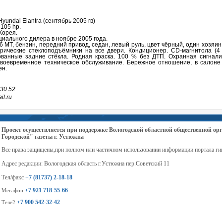
undai Elantra (сентябрь 2005 гв)
105 hp.
Корея.
иального дилера в ноябре 2005 года.
.6 МТ, бензин, передний привод, седан, левый руль, цвет чёрный, один хозяин
трические стеклоподъёмники на все двери. Кондиционер. CD-магнитола (4 
ованные задние стёкла. Родная краска. 100 % без ДТП. Охранная сигнали
Своевременное техническое обслуживание. Бережное отношение, в салоне 
ен.
 30 52
il.ru
Проект осуществляется при поддержке Вологодской областной общественной 
Городской" газеты г. Устюжна
Все права защищены,при полном или частичном использовании информации портала ги
Адрес редакции: Вологодская область г.Устюжна пер.Советский 11
Тел/факс
+7 (81737) 2-18-18
+7 921 718-55-66
Мегафон
+7 900 542-32-42
Теле2