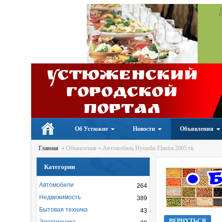
Устюженский
Городской
портал
Об Устюжне
Новости
Объявления
Главная
Объявления
Автомобиль Hyundai Elantra 2005 гв
Категории
Автомобили
264
Недвижимость
389
Бытовая техника
43
ВЕРНУТЬСЯ