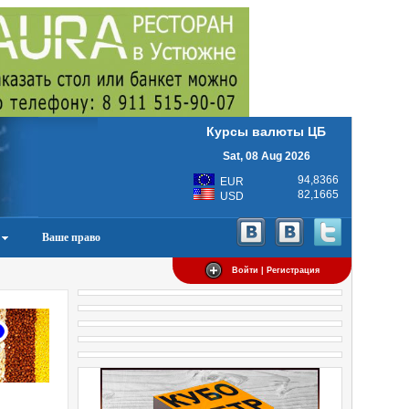
Курсы валюты ЦБ
Sat, 08 Aug 2026
94,8366
EUR
82,1665
USD
Ваше право
Войти | Регистрация