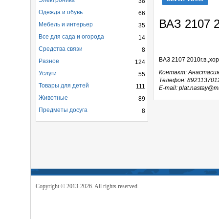
Электроника
38
Одежда и обувь
66
ВАЗ 2107 2
Мебель и интерьер
35
Все для сада и огорода
14
Средства связи
8
ВАЗ 2107 2010г.в.,хо
Разное
124
Контакт: Анастаси
Услуги
55
Телефон: 892113701
Товары для детей
111
E-mail: plat.nastay@ma
Животные
89
Предметы досуга
8
Copyright © 2013-2026. All rights reserved.