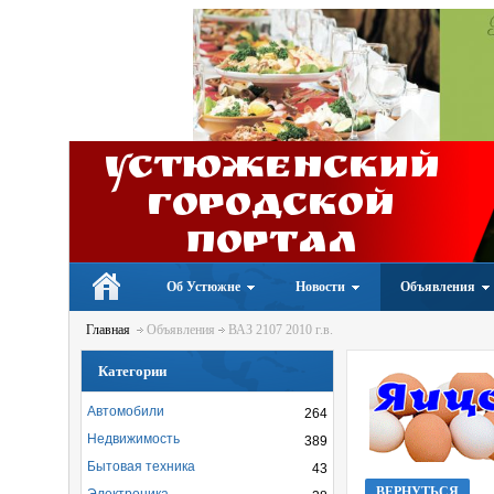
Устюженский
Городской
портал
Об Устюжне
Новости
Объявления
Главная
Объявления
ВАЗ 2107 2010 г.в.
Категории
Автомобили
264
Недвижимость
389
Бытовая техника
43
ВЕРНУТЬСЯ