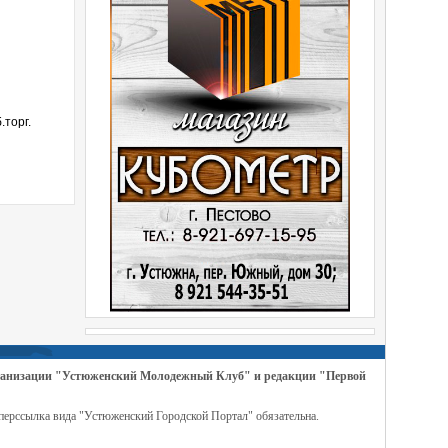
.торг.
организации "Устюженский Молодежный Клуб" и редакции "Первой
перссылка вида "Устюженский Городской Портал" обязательна.