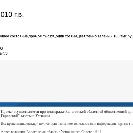
010 г.в.
рошее состояние,проб.50 тыс.км.,один хозяин,цвет тёмно зеленый.100 тыс.руб
я
22
il.ru
Проект осуществляется при поддержке Вологодской областной общественной 
Городской" газеты г. Устюжна
Все права защищены,при полном или частичном использовании информации портала ги
Адрес редакции: Вологодская область г.Устюжна пер.Советский 11