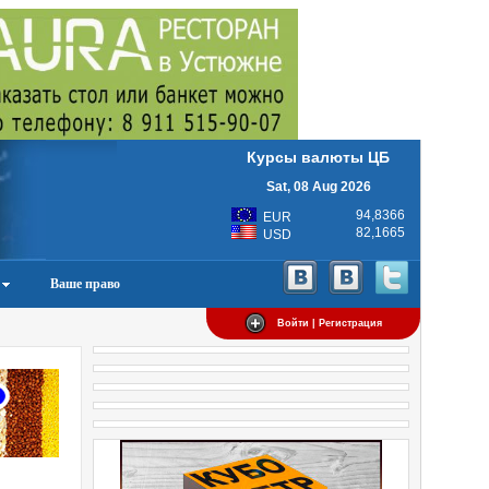
Курсы валюты ЦБ
Sat, 08 Aug 2026
94,8366
EUR
82,1665
USD
Ваше право
Войти | Регистрация