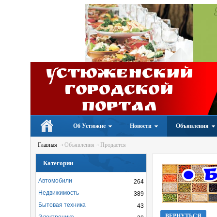
Устюженский
Городской
портал
Об Устюжне
Новости
Объявления
Главная
Объявления
Продается
Категории
Автомобили
264
Недвижимость
389
Бытовая техника
43
ВЕРНУТЬСЯ