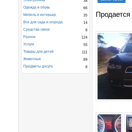
Электроника
38
Одежда и обувь
66
Продается
Мебель и интерьер
35
Все для сада и огорода
14
Средства связи
8
Разное
124
Услуги
55
Товары для детей
111
Животные
89
Предметы досуга
8