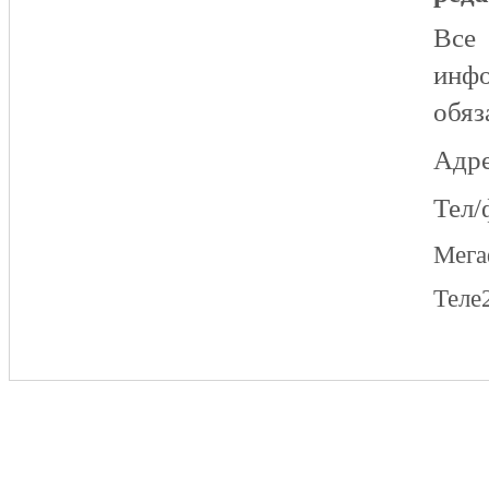
Все
инфо
обяз
Адре
Тел/
Мег
Теле