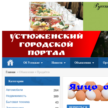
Устюженский
Городской
портал
Об Устюжне
Новости
Объявления
Орг
Главная
Объявления
Продаётся
Категории
Автомобили
264
Недвижимость
389
Бытовая техника
43
ВЕРНУТЬСЯ