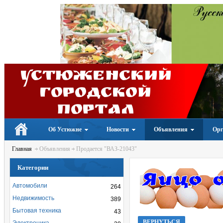
Устюженский
Городской
портал
Об Устюжне
Новости
Объявления
Орг
Главная
Объявления
Продается "ВАЗ-21043"
Категории
Автомобили
264
Недвижимость
389
Бытовая техника
43
ВЕРНУТЬСЯ