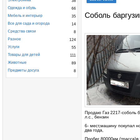
Электроника
38
Одежда и обувь
66
Соболь баргузи
Мебель и интерьер
35
Все для сада и огорода
14
Средства связи
8
Разное
124
Услуги
55
Товары для детей
111
Животные
89
Предметы досуга
8
Продаю Газ 2217-соболь ба
л.с., бензин
6- мест,машину покупал но
два года,
Пробег 80000км,(трасса)в