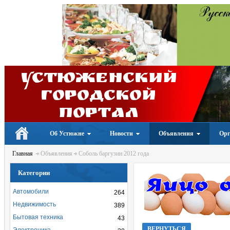
Устюженский
Городской
портал
Об Устюжне
Новости
Объявления
Орг
Главная
Объявления
Соболь баргузин 2012 года
Категории
Автомобили
264
Недвижимость
389
Бытовая техника
43
ВЕРНУТЬСЯ