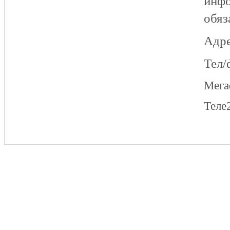
инфо
обяз
Адре
Тел/
Мег
Теле