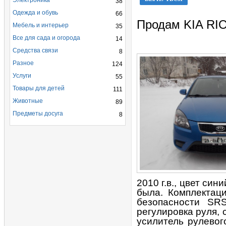
Электроника
38
Одежда и обувь
66
Продам KIA RI
Мебель и интерьер
35
Все для сада и огорода
14
Средства связи
8
Разное
124
Услуги
55
Товары для детей
111
Животные
89
Предметы досуга
8
2010 г.в., цвет си
была. Комплектаци
безопасности SRS
регулировка руля, 
усилитель рулевог