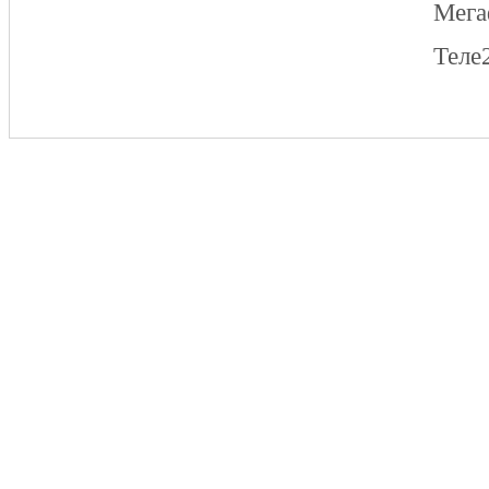
Мег
Теле