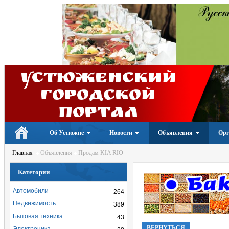
Устюженский
Городской
портал
Об Устюжне
Новости
Объявления
Орг
Главная
Объявления
Продам KIA RIO
Категории
Автомобили
264
Недвижимость
389
Бытовая техника
43
ВЕРНУТЬСЯ